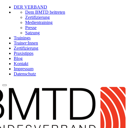
DER VERBAND
Dem BMTD beitreten
Zertifizierung
Medientraining
Presse
Satzung
Trainings
Trainer:Innen
Zertifizierung
Praxistipps
Blog
Kontakt
Impressum
Datenschutz