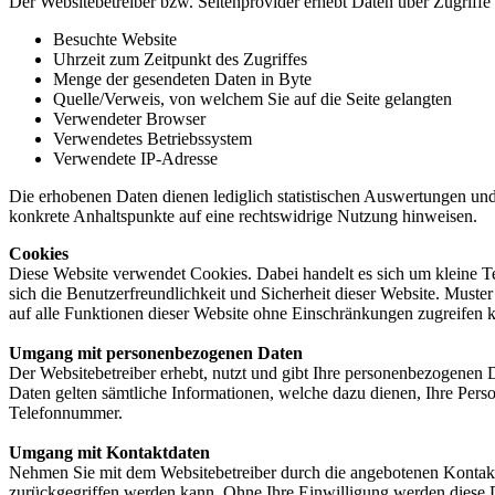
Der Websitebetreiber bzw. Seitenprovider erhebt Daten über Zugriffe a
Besuchte Website
Uhrzeit zum Zeitpunkt des Zugriffes
Menge der gesendeten Daten in Byte
Quelle/Verweis, von welchem Sie auf die Seite gelangten
Verwendeter Browser
Verwendetes Betriebssystem
Verwendete IP-Adresse
Die erhobenen Daten dienen lediglich statistischen Auswertungen und z
konkrete Anhaltspunkte auf eine rechtswidrige Nutzung hinweisen.
Cookies
Diese Website verwendet Cookies. Dabei handelt es sich um kleine Te
sich die Benutzerfreundlichkeit und Sicherheit dieser Website. Muster
auf alle Funktionen dieser Website ohne Einschränkungen zugreifen
Umgang mit personenbezogenen Daten
Der Websitebetreiber erhebt, nutzt und gibt Ihre personenbezogenen 
Daten gelten sämtliche Informationen, welche dazu dienen, Ihre Per
Telefonnummer.
Umgang mit Kontaktdaten
Nehmen Sie mit dem Websitebetreiber durch die angebotenen Kontakt
zurückgegriffen werden kann. Ohne Ihre Einwilligung werden diese D