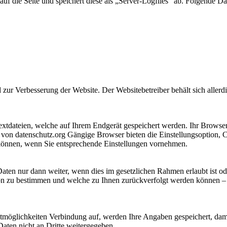
uf die Seite und speichert diese als „Server-Logfiles“ ab. Folgende Da
ur Verbesserung der Website. Der Websitebetreiber behält sich allerdin
xtdateien, welche auf Ihrem Endgerät gespeichert werden. Ihr Browser 
 von datenschutz.org Gängige Browser bieten die Einstellungsoption, Co
 können, wenn Sie entsprechende Einstellungen vornehmen.
Daten nur dann weiter, wenn dies im gesetzlichen Rahmen erlaubt ist o
son zu bestimmen und welche zu Ihnen zurückverfolgt werden können – 
möglichkeiten Verbindung auf, werden Ihre Angaben gespeichert, dami
aten nicht an Dritte weitergegeben.