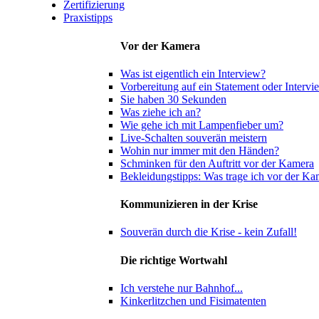
Zertifizierung
Praxistipps
Vor der Kamera
Was ist eigentlich ein Interview?
Vorbereitung auf ein Statement oder Intervi
Sie haben 30 Sekunden
Was ziehe ich an?
Wie gehe ich mit Lampenfieber um?
Live-Schalten souverän meistern
Wohin nur immer mit den Händen?
Schminken für den Auftritt vor der Kamera
Bekleidungstipps: Was trage ich vor der Ka
Kommunizieren in der Krise
Souverän durch die Krise - kein Zufall!
Die richtige Wortwahl
Ich verstehe nur Bahnhof...
Kinkerlitzchen und Fisimatenten