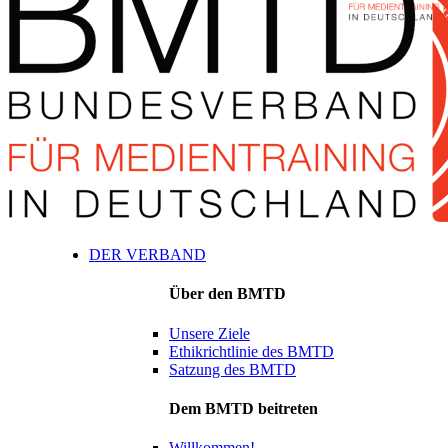
DER VERBAND
Über den BMTD
Unsere Ziele
Ethikrichtlinie des BMTD
Satzung des BMTD
Dem BMTD beitreten
Willkommen!