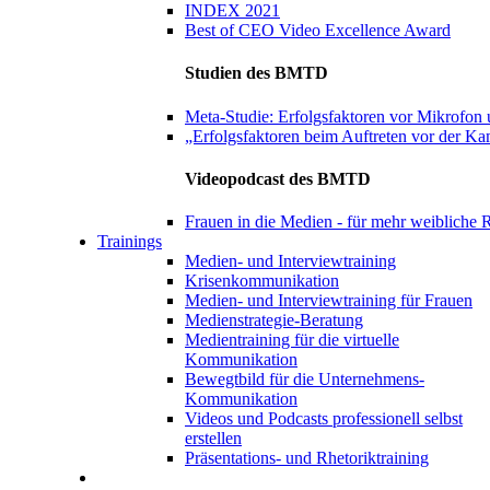
INDEX 2021
Best of CEO Video Excellence Award
Studien des BMTD
Meta-Studie: Erfolgsfaktoren vor Mikrofo
„Erfolgsfaktoren beim Auftreten vor der Ka
Videopodcast des BMTD
Frauen in die Medien - für mehr weibliche R
Trainings
Medien- und Interviewtraining
Krisenkommunikation
Medien- und Interviewtraining für Frauen
Medienstrategie-Beratung
Medientraining für die virtuelle
Kommunikation
Bewegtbild für die Unternehmens-
Kommunikation
Videos und Podcasts professionell selbst
erstellen
Präsentations- und Rhetoriktraining