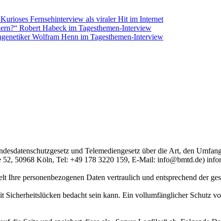
urioses Fernsehinterview als viraler Hit im Internet
ndern?“ Robert Habeck im Tagesthemen-Interview
ngenetiker Wolfram Henn im Tagesthemen-Interview
Bundesdatenschutzgesetz und Telemediengesetz über die Art, den Um
 52, 50968 Köln, Tel: +49 178 3220 159, E-Mail: info@bmtd.de) info
lt Ihre personenbezogenen Daten vertraulich und entsprechend der gese
t Sicherheitslücken bedacht sein kann. Ein vollumfänglicher Schutz vor 