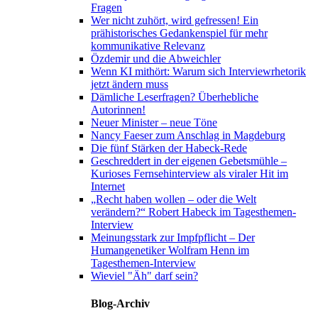
Fragen
Wer nicht zuhört, wird gefressen! Ein
prähistorisches Gedankenspiel für mehr
kommunikative Relevanz
Özdemir und die Abweichler
Wenn KI mithört: Warum sich Interviewrhetorik
jetzt ändern muss
Dämliche Leserfragen? Überhebliche
Autorinnen!
Neuer Minister – neue Töne
Nancy Faeser zum Anschlag in Magdeburg
Die fünf Stärken der Habeck-Rede
Geschreddert in der eigenen Gebetsmühle –
Kurioses Fernsehinterview als viraler Hit im
Internet
„Recht haben wollen – oder die Welt
verändern?“ Robert Habeck im Tagesthemen-
Interview
Meinungsstark zur Impfpflicht – Der
Humangenetiker Wolfram Henn im
Tagesthemen-Interview
Wieviel "Äh" darf sein?
Blog-Archiv