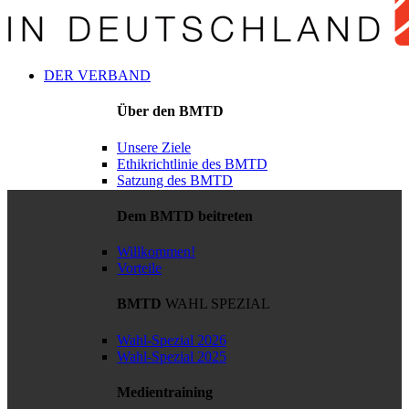
DER VERBAND
Über den BMTD
Unsere Ziele
Ethikrichtlinie des BMTD
Satzung des BMTD
Dem BMTD beitreten
Willkommen!
Vorteile
BMTD
WAHL SPEZIAL
Wahl-Spezial 2026
Wahl-Spezial 2025
Medientraining