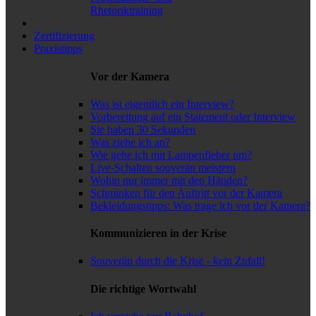
Rhetoriktraining
Zertifizierung
Praxistipps
Vor der Kamera
Was ist eigentlich ein Interview?
Vorbereitung auf ein Statement oder Interview
Sie haben 30 Sekunden
Was ziehe ich an?
Wie gehe ich mit Lampenfieber um?
Live-Schalten souverän meistern
Wohin nur immer mit den Händen?
Schminken für den Auftritt vor der Kamera
Bekleidungstipps: Was trage ich vor der Kamera?
Kommunizieren in der Krise
Souverän durch die Krise - kein Zufall!
Die richtige Wortwahl