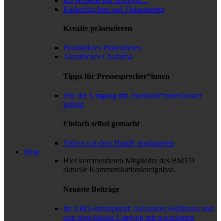
Ich verstehe nur Bahnhof...
Kinkerlitzchen und Fisimatenten
Kreativ präsentieren
Pyramidales Präsentieren
Akustisches Charisma
Tipps für Pressesprecher*innen
Wie der Umgang mit Journalist*innen besser
gelingt
Einfach selbst gemacht
Videos mit dem Handy produzieren
Blog
Hier kommentieren Mitglieder des BMTD
aktuelle Kommunikationsereignisse.
Neueste Beiträge
Im ARD-Brennpunkt: Alexander Hoffmann und
sein respektloser Umgang mit erwartbaren