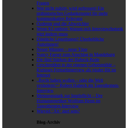
Fragen
Wer nicht zuhört, wird gefressen! Ein
prähistorisches Gedankenspiel für mehr
kommunikative Relevanz
Özdemir und die Abweichler
Wenn KI mithört: Warum sich Interviewrhetorik
jetzt ändern muss
Dämliche Leserfragen? Überhebliche
Autorinnen!
Neuer Minister – neue Töne
Nancy Faeser zum Anschlag in Magdeburg
Die fünf Stärken der Habeck-Rede
Geschreddert in der eigenen Gebetsmühle –
Kurioses Fernsehinterview als viraler Hit im
Internet
„Recht haben wollen – oder die Welt
verändern?“ Robert Habeck im Tagesthemen-
Interview
Meinungsstark zur Impfpflicht – Der
Humangenetiker Wolfram Henn im
Tagesthemen-Interview
Wieviel "Äh" darf sein?
Blog-Archiv